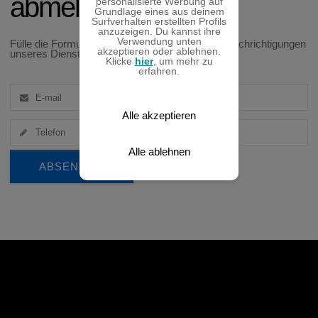
abmelden
personalisierte Werbung auf
Grundlage eines aus deinem
Surfverhalten erstellten Profils
anzuzeigen. Du kannst ihre
Verwendung unten
Fülle die Formularfelder aus, damit du keine Benachrichtigungen
akzeptieren oder ablehnen.
unseres Dienstes mehr erhältst.
Klicke
hier
, um mehr zu
erfahren.
Alle akzeptieren
Alle ablehnen
ABSENDEN